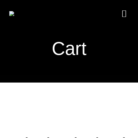
Skip
to
Togg
content
Navi
Home
Cart
History
Team
Menu
콘
Takeout
텐
New
츠
Bulletin
로
바
Reservations